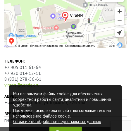
ТЕЛЕФОН:
+7 905 011 61-64
+7 920 014 12-11
8 (831) 278-56-61
virann@yandex.ru
Мы используем файлы cookie для обеспечения
АДРЕС:
корректной работы сайта, аналитики и повышения
Нижний Новгород, ул. Горького, 226 «Б»
удобства.
Продолжая использовать сайт, вы соглашаетесь на
ВРЕМЯ РАБОТЫ:
использование файлов cookie.
пн-пт: 08:00 - 18:00
Согласие об обработке персональных данных
© 2026 ПК «Вира»